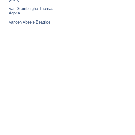
Van Gremberghe Thomas
Agoria
Vanden Abeele Beatrice
Agoria
Verhoogen Jos
Studio
Home
Déclaration confidentialité
Déclaration accessibilité
Contact