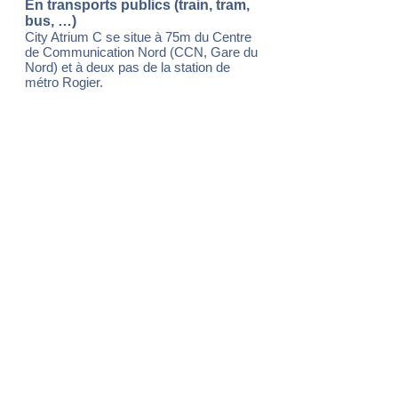
En transports publics (train, tram,
bus, …)
City Atrium C se situe à 75m du Centre
de Communication Nord (CCN, Gare du
Nord)
et à
deux pas de la station de
métro Rogier.
Descendre à l’arrêt de la Gare du Nord.
Sortir par l’entrée latérale à gauche de
l'entrée principale. Prendre droit devant
et traverser la place du Nord.
Home
Déclaration confidentialité
Déclaration accessibilité