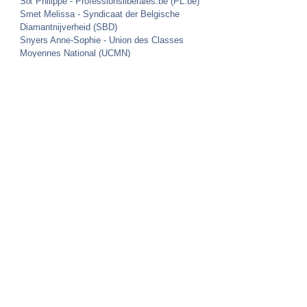
Six Philippe - Professionslibérales.be (PL.be)
Smet Melissa - Syndicaat der Belgische
Diamantnijverheid (SBD)
Snyers Anne-Sophie -
Union des Classes
Moyennes National (UCMN)
Spronck John - Vlaamse Metaalfederatie voor
de KMO (VLAMEF)
Van den Broeck Dina -
Syndicat Neutre pour
Indépendants (NSZ/SNI)
Van Herzele André - Belgian Acupunctors
Federation (BAF)
Vanden Bussche Tomas - Vlaamse
Vereniging van Landmeters-Experten (VVLE)
Vandenberghe Jolien - Syndicat Neutre pour
Indépendants (NSZ/SNI)
Vriamont Patrick - Federatie Experten en
Promotoren (FEXPRO)
Home